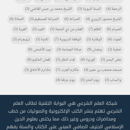
الرحمة
(4)
السنة النبوية
(3)
الشيخ محمد بن حسن القاضي
(3)
الشيخ منصور الزبيري
(4)
الصراط
(6)
الصراط المستقيم
(3)
الصلاة
(6)
الصيام
(6)
الظلم
(7)
العشر من ذي الحجة
(3)
العيد
(3)
الغيبة
(3)
الموت
(4)
الوقاية
(3)
الوقفة التربوية
(7)
تلاوة
(3)
تيليجرام
(3)
خطبة
(3)
رمضان
(9)
صلاة الجماعة
(3)
عيد الأضحى
(6)
غض البصر
(5)
كورونا
(6)
لفت النظر
(5)
لقمان الحكيم
(6)
مسجد مصعب بن عمير
(4)
مكارم العرب
(7)
مكـــارم الأخلاق
(3)
واتساب
(3)
يوم النحر
(5)
يوم عرفة
(4)
شبكة العلم الشرعي هي البوابة التقنية لطالب العلم
الشرعي تهتم بنشر الكتب الإلكترونية والصوتيات من خطب
ومحاضرات ودروس وغير ذلك مما يختص بعلوم الدين
الإسلامي الحنيف الصافي المبني على الكتاب والسنة بفهم