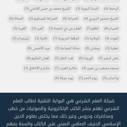
الرحمة
(4)
السنة النبوية
(3)
الشيخ محمد بن حسن القاضي
(3)
الشيخ منصور الزبيري
(4)
الصراط
(6)
الصراط المستقيم
(3)
الصلاة
(6)
الصيام
(6)
الظلم
(7)
العشر من ذي الحجة
(3)
العيد
(3)
الغيبة
(3)
الموت
(4)
الوقاية
(3)
الوقفة التربوية
(7)
تلاوة
(3)
تيليجرام
(3)
خطبة
(3)
رمضان
(9)
صلاة الجماعة
(3)
عيد الأضحى
(6)
غض البصر
(5)
كورونا
(6)
لفت النظر
(5)
لقمان الحكيم
(6)
مسجد مصعب بن عمير
(4)
مكارم العرب
(7)
مكـــارم الأخلاق
(3)
واتساب
(3)
يوم النحر
(5)
يوم عرفة
(4)
شبكة العلم الشرعي هي البوابة التقنية لطالب العلم
الشرعي تهتم بنشر الكتب الإلكترونية والصوتيات من خطب
ومحاضرات ودروس وغير ذلك مما يختص بعلوم الدين
الإسلامي الحنيف الصافي المبني على الكتاب والسنة بفهم