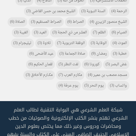
الحملات الاستشراقية
(3)
الخوف من الله
(3)
الدفاع
(4)
الدنيا
(3)
الرحمة
(4)
السنة النبوية
(3)
الشيخ محمد بن حسن القاضي
(3)
الشيخ منصور الزبيري
(4)
الصراط
(6)
الصراط المستقيم
(3)
الصلاة
(6)
الصيام
(6)
الظلم
(7)
العشر من ذي الحجة
(3)
العيد
(3)
الغيبة
(3)
الموت
(4)
الوقاية
(3)
الوقفة التربوية
(7)
تلاوة
(3)
تيليجرام
(3)
خطبة
(3)
رمضان
(9)
صلاة الجماعة
(3)
عيد الأضحى
(6)
غض البصر
(5)
كورونا
(6)
لفت النظر
(5)
لقمان الحكيم
(6)
مسجد مصعب بن عمير
(4)
مكارم العرب
(7)
مكـــارم الأخلاق
(3)
واتساب
(3)
يوم النحر
(5)
يوم عرفة
(4)
شبكة العلم الشرعي هي البوابة التقنية لطالب العلم
الشرعي تهتم بنشر الكتب الإلكترونية والصوتيات من خطب
ومحاضرات ودروس وغير ذلك مما يختص بعلوم الدين
الإسلامي الحنيف الصافي المبني على الكتاب والسنة بفهم