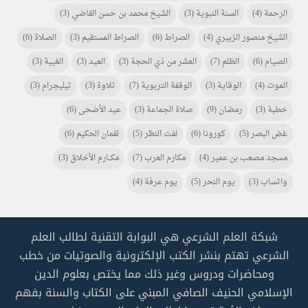
الرحمة
(4)
السنة النبوية
(3)
الشيخ محمد بن حسن القاضي
(3)
الشيخ منصور الزبيري
(4)
الصراط
(6)
الصراط المستقيم
(3)
الصلاة
(6)
الصيام
(6)
الظلم
(7)
العشر من ذي الحجة
(3)
العيد
(3)
الغيبة
(3)
الموت
(4)
الوقاية
(3)
الوقفة التربوية
(7)
تلاوة
(3)
تيليجرام
(3)
خطبة
(3)
رمضان
(9)
صلاة الجماعة
(3)
عيد الأضحى
(6)
غض البصر
(5)
كورونا
(6)
لفت النظر
(5)
لقمان الحكيم
(6)
مسجد مصعب بن عمير
(4)
مكارم العرب
(7)
مكـــارم الأخلاق
(3)
واتساب
(3)
يوم النحر
(5)
يوم عرفة
(4)
شبكة العلم الشرعي هي البوابة التقنية لطالب العلم
الشرعي تهتم بنشر الكتب الإلكترونية والصوتيات من خطب
ومحاضرات ودروس وغير ذلك مما يختص بعلوم الدين
الإسلامي الحنيف الصافي المبني على الكتاب والسنة بفهم