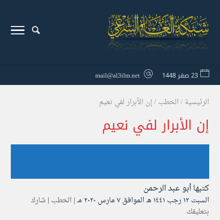
23 صفر 1448
mail@al3ilm.net
الرئيسية
/
الخطب
/
إن الأبرار لفي نعيم
إن الأبرار لفي نعيم
كتبها
أبو عبد الرحمن
السبت ۱۲ رجب ۱٤٤۱ هـ الموافق ۷ مارس ۲۰۲۰ مـ |
الخطب
|
شارك
بتعليقك