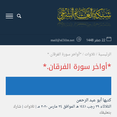
22 صفر 1448
mail@al3ilm.net
الرئيسية
/
تلاوات
/
*أواخر سورة الفرقان.*
*أواخر سورة الفرقان.*
كتبها
أبو عبد الرحمن
الثلاثاء ۲۹ رجب ۱٤٤۱ هـ الموافق ۲٤ مارس ۲۰۲۰ مـ |
تلاوات
|
شارك
بتعليقك