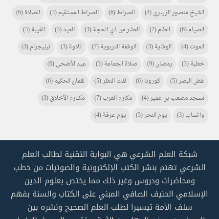
الشيخ منصور الزبيري
(4)
الصراط
(6)
الصراط المستقيم
(3)
الصلاة
(6)
الصيام
(6)
الظلم
(7)
العشر من ذي الحجة
(3)
العيد
(3)
الغيبة
(3)
الموت
(4)
الوقاية
(3)
الوقفة التربوية
(7)
تلاوة
(3)
تيليجرام
(3)
خطبة
(3)
رمضان
(9)
صلاة الجماعة
(3)
عيد الأضحى
(6)
غض البصر
(5)
كورونا
(6)
لفت النظر
(5)
لقمان الحكيم
(6)
مسجد مصعب بن عمير
(4)
مكارم العرب
(7)
مكـــارم الأخلاق
(3)
واتساب
(3)
يوم النحر
(5)
يوم عرفة
(4)
شبكة العلم الشرعي هي البوابة التقنية لطالب العلم
الشرعي تهتم بنشر الكتب الإلكترونية والصوتيات من خطب
ومحاضرات ودروس وغير ذلك مما يختص بعلوم الدين
الإسلامي الحنيف الصافي المبني على الكتاب والسنة بفهم
سلف الأمة تيسيرا لطلب العلم الصحيح ونشره بين