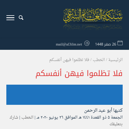
26 صفر 1448
mail@al3ilm.net
الرئيسية
/
الخطب
/
فلا تظلموا فيهن أنفسكم
فلا تظلموا فيهن أنفسكم
كتبها
أبو عبد الرحمن
الجمعة ۵ ذو القعدة ۱٤٤۱ هـ الموافق ۲٦ يونيو ۲۰۲۰ مـ |
الخطب
|
شارك
بتعليقك