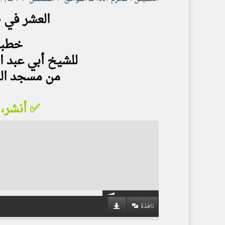
العشر في 
خطبة ٢٦ ذي القعدة
للشيخ أبي عبد ا
من مسجد البر
✅ أنشر، 
نافذة