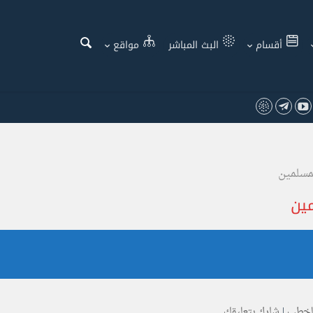
أقسام
البث المباشر
مواقع
مسلمين
ين
لخطب
|
شارك بتعليقك