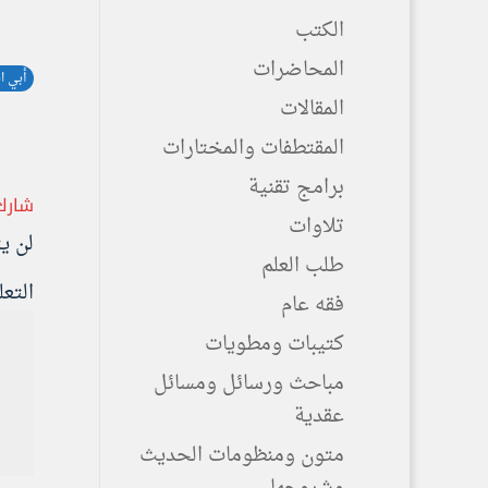
الكتب
المحاضرات
أبي ا
المقالات
المقتطفات والمختارات
برامج تقنية
شارك
تلاوات
لن ي
طلب العلم
التع
فقه عام
كتيبات ومطويات
مباحث ورسائل ومسائل
عقدية
متون ومنظومات الحديث