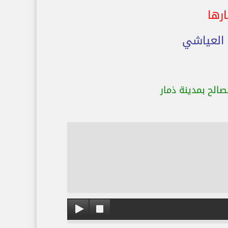
رها
 العياشي
لح بمدينة ذمار