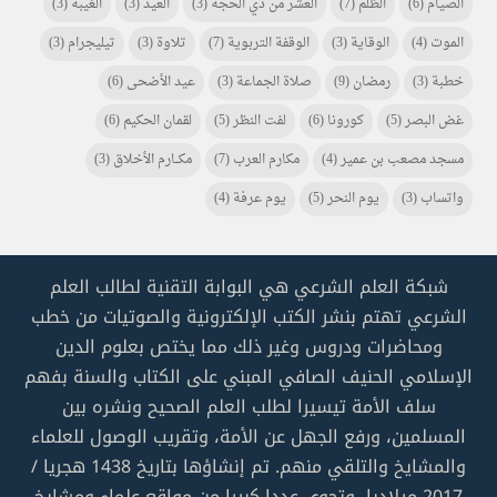
الصيام
(6)
الظلم
(7)
العشر من ذي الحجة
(3)
العيد
(3)
الغيبة
(3)
الموت
(4)
الوقاية
(3)
الوقفة التربوية
(7)
تلاوة
(3)
تيليجرام
(3)
خطبة
(3)
رمضان
(9)
صلاة الجماعة
(3)
عيد الأضحى
(6)
غض البصر
(5)
كورونا
(6)
لفت النظر
(5)
لقمان الحكيم
(6)
مسجد مصعب بن عمير
(4)
مكارم العرب
(7)
مكـــارم الأخلاق
(3)
واتساب
(3)
يوم النحر
(5)
يوم عرفة
(4)
شبكة العلم الشرعي هي البوابة التقنية لطالب العلم
الشرعي تهتم بنشر الكتب الإلكترونية والصوتيات من خطب
ومحاضرات ودروس وغير ذلك مما يختص بعلوم الدين
الإسلامي الحنيف الصافي المبني على الكتاب والسنة بفهم
سلف الأمة تيسيرا لطلب العلم الصحيح ونشره بين
المسلمين، ورفع الجهل عن الأمة، وتقريب الوصول للعلماء
والمشايخ والتلقي منهم. تم إنشاؤها بتاريخ 1438 هجريا /
2017 ميلاديا، وتحوي عددا كبيرا من مواقع علماء ومشايخ