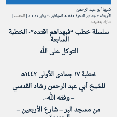
كتبها
أبو عبد الرحمن
الأربعاء ۷ جمادى الآخرة ۱٤٤۲ هـ الموافق ۲۰ يناير ۲۰۲۱ مـ |
الخطب
|
شارك بتعليقك
سلسلة خطب “فبهداهم اقتده”- الخطبة
السابعة-
التوكل على الله
خطبة ١٧ جمادى الأولى ١٤٤٢ه‍
للشيخ أبي عبد الرحمن رشاد القدسي
– وفقه الله-.
من مسجد البر – شارع الأربعين –