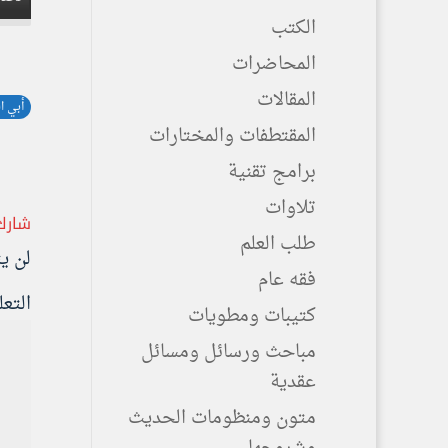
الكتب
المحاضرات
المقالات
أبي ا
المقتطفات والمختارات
برامج تقنية
تلاوات
شارك
طلب العلم
لن ي
فقه عام
التع
كتيبات ومطويات
مباحث ورسائل ومسائل
عقدية
متون ومنظومات الحديث