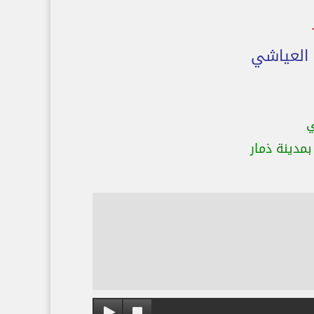
 العياشي
ي
مدينة ذمار