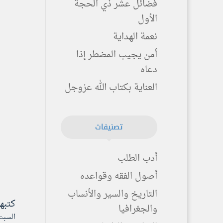
فضائل عشر ذي الحجة
الأول
نعمة الهداية
أمن يجيب المضطر إذا
دعاه
العناية بكتاب الله عزوجل
تصنيفات
أدب الطلب
أصول الفقه وقواعده
التاريخ والسير والأنساب
كتبه
والجغرافيا
السبت ۲ ذو القعدة ۱٤٤۲ هـ الموافق ۱۲ يون