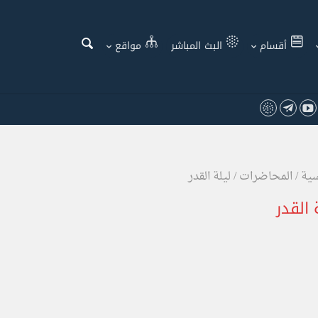
أقسام
البث المباشر
مواقع
سية
/
المحاضرات
/
ليلة القدر
 القدر