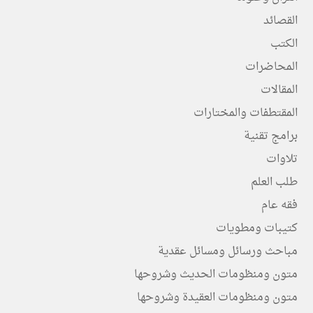
القصائد
الكتب
المحاضرات
المقالات
المقتطفات والمختارات
برامج تقنية
تلاوات
طلب العلم
فقه عام
كتيبات ومطويات
مباحث ورسائل ومسائل عقدية
متون ومنظومات الحديث وشروحها
متون ومنظومات العقيدة وشروحها