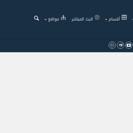
أقسام
البث المباشر
مواقع