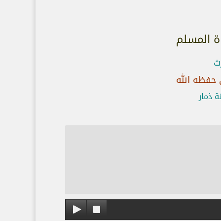
ة المسلم
ث
 حفظه الله
 ذمار