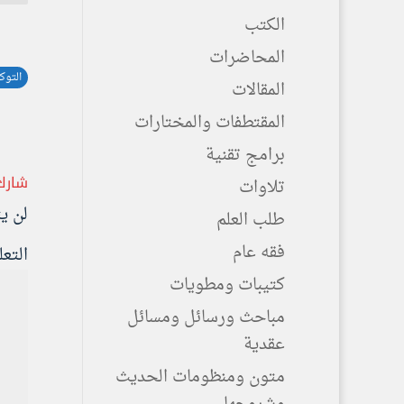
الكتب
المحاضرات
التوك
المقالات
المقتطفات والمختارات
برامج تقنية
شارك
تلاوات
لن ي
طلب العلم
فقه عام
التع
كتيبات ومطويات
مباحث ورسائل ومسائل
عقدية
متون ومنظومات الحديث