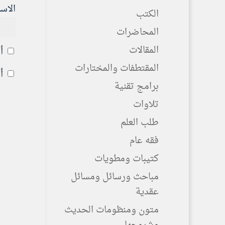
الاس
الكتب
المحاضرات
المقالات
أ
المقتطفات والمختارات
أ
برامج تقنية
تلاوات
طلب العلم
فقه عام
كتيبات ومطويات
مباحث ورسائل ومسائل
عقدية
متون ومنظومات الحديث