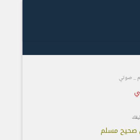
م _ صوتي
ي
يقك
ن صحيح مسلم