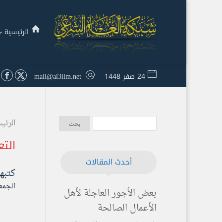
الرئيسية
24 صفر 1448
mail@al3ilm.net
الرئي
الت
أحدث المقالات
كتبه
الجمعة ۲۵ ذو القعدة ۱٤٤٦ هـ الموافق ۳
بعض الأجور العاجلة لأهل
الأعمال الصالحة