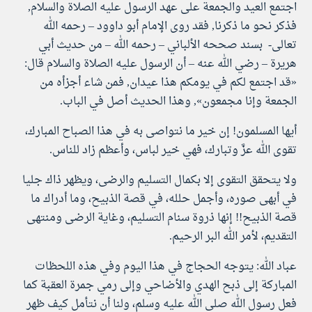
اجتمع العيد والجمعة على عهد الرسول عليه الصلاة والسلام,
فذكر نحو ما ذكرنا, فقد روى الإمام أبو داوود – رحمه الله
تعالى- بسند صححه الألباني – رحمه الله – من حديث أبي
هريرة – رضي الله عنه – أن الرسول عليه الصلاة والسلام قال:
«قد اجتمع لكم في يومكم هذا عيدان, فمن شاء أجزأه من
الجمعة وإنا مجمعون», وهذا الحديث أصل في الباب.
أيها المسلمون! إن خير ما نتواصى به في هذا الصباح المبارك،
تقوى الله عزَّ وتبارك، فهي خير لباس، وأعظم زاد للناس.
ولا يتحقق التقوى إلا بكمال التسليم والرضى، ويظهر ذاك جليا
في أبهى صوره، وأجمل حلله، في قصة الذبيح، وما أدراك ما
قصة الذبيح!! إنها ذروة سنام التسليم، وغاية الرضى ومنتهى
التقديم، لأمر الله البر الرحيم.
عباد الله: يتوجه الحجاج في هذا اليوم وفي هذه اللحظات
المباركة إلى ذبح الهدي والأضاحي وإلى رمي جمرة العقبة كما
فعل رسول الله صلى الله عليه وسلم، ولنا أن نتأمل كيف ظهر