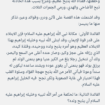
وحققتها، ففداه الله بذبح عظيم، وشرع بسبب هذه الحادثة
ذبح الأضاحي والهدي، ورمي الجمرات الثلاث.
وقد اشتملت هذه القصة على لآلئ ودرر، وفوائد وعبر، نذكر
منها ما يتيسر:
الفائدة الأولى: مكانة نبي الله إبراهيم عليه السلام؛ فإن الابتلاء
على قدر قوة الإيمان، وقد ابتلى الله نبيه وخليله إبراهيم بهذا
الابتلاء العظيم وهو أمره بذبح ولده ووحيده، وفلذة كبده،
الذي رزقه على عجز وكبر، وصار عنده أغلى من السمع والبصر،
ولك أن تتخيل رجلا بلغ من الكبر عتيا وهو يتمنى الولد ثم
يرزق بولد فهو يتمنى أن يقوى عوده ويشتد ساعده ليكون له
سنداً وعونا فيأتي الأمر من الله بذبح مهجة الفؤاد وسلوة القلب
فهذا اختبار في غاية الصعوبة ولكن نجح فيه الخليل إبراهيم
عليه السلام.
الفائدة الثانية: ما لحكمة من أمر الله لنبيه وخليله إبراهيم عليه
السلام أن يذبح ولده؟