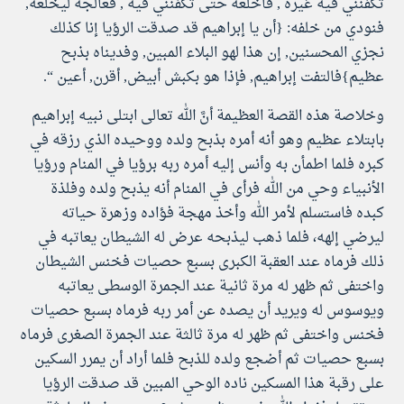
تكفنني فيه غيره , فاخلعه حتى تكفنني فيه , فعالجه ليخلعه,
فنودي من خلفه: {أن يا إبراهيم قد صدقت الرؤيا إنا كذلك
نجزي المحسنين, إن هذا لهو البلاء المبين, وفديناه بذبح
عظيم}فالتفت إبراهيم, فإذا هو بكبش أبيض, أقرن, أعين “.
وخلاصة هذه القصة العظيمة أنَّ الله تعالى ابتلى نبيه إبراهيم
بابتلاء عظيم وهو أنه أمره بذبح ولده ووحيده الذي رزقه في
كبره فلما اطمأن به وأنس إليه أمره ربه برؤيا في المنام ورؤيا
الأنبياء وحي من الله فرأى في المنام أنه يذبح ولده وفلذة
كبده فاستسلم لأمر الله وأخذ مهجة فؤاده وزهرة حياته
ليرضي إلهه، فلما ذهب ليذبحه عرض له الشيطان يعاتبه في
ذلك فرماه عند العقبة الكبرى بسبع حصيات فخنس الشيطان
واختفى ثم ظهر له مرة ثانية عند الجمرة الوسطى يعاتبه
ويوسوس له ويريد أن يصده عن أمر ربه فرماه بسبع حصيات
فخنس واختفى ثم ظهر له مرة ثالثة عند الجمرة الصغرى فرماه
بسبع حصيات ثم أضجع ولده للذبح فلما أراد أن يمرر السكين
على رقبة هذا المسكين ناده الوحي المبين قد صدقت الرؤيا