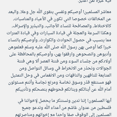
فيه عبرة لمن اعتبر.
معاشر المسلمين! أوصيكم ونفسي بتقوى الله جل وعلا, والبعد
عن المخالفات خصوصا التي تكون في الأعياد والمناسبات,
كالاختلاط, والمصافحة للنساء الأجانب, والتبذير والإسراف,
وهكذا السرعة والعجلة في قيادة السيارات وفي قيادة المترات
مما يتسبب في حصول الحوادث والكوارث, وأوصيكم بالنساء
خيرا كما أوصى بهن رسول الله صلى الله عليه وسلم فعلموهن
وأدبوهن وانصحوهن وارفقوا بهن، وأوصيكم بالمحافظة على
أولادكم من جلساء السوء ومن فتنة العصر ألا وهي فتنة
الجوالات ونحذر من الانخراط في وسائل التواصل ومن
المتابعة للتافهين والتافهات ومن الانغماس في وحل التمثيل
فهو مستنقع قذر وسوق نخاسة ومرتع نجاسة وأنتم مسئولون
أمام الله عن أبنائكم وبناتكم فحوطهم بنصحكم وتأديبكم
أيها المسلمون! إننا ندين ونستنكر ما يحصل لإخواننا في
فلسطين من عدوان غاشم من أعداء الله وندعو جميع
المسلمين إلى الوقوف صفا واحدا مع إخوانهم ومناصرتهم