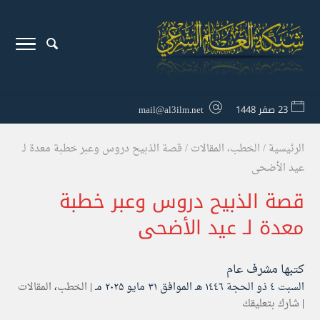
23 صفر 1448
mail@al3ilm.net
الرئيسية
/
الخطب
،
المقالات
/
‏‏‏‏قصة الذبيح دروس وعبر خطبة معدة لـ
عيد الأضحى
‏‏‏‏قصة الذبيح دروس وعبر خطبة
معدة لـ عيد الأضحى
كتبها
مشرف عام
السبت ٤ ذو الحجة ۱٤٤٦ هـ الموافق ۳۱ مايو ۲۰۲۵ مـ |
الخطب
،
المقالات
|
شارك بتعليقك