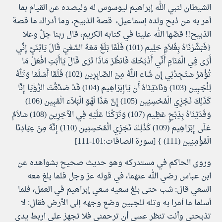
الشيطان لنبي الله إبراهيم ليوسوس له وليصده عن القيام بما
أمر به من ذبح ولده إسماعيل، قصة الذبيح، وما أدراك ما قصة
الذبيح!! قصَّها الله علينا في كتابه الكريم، قال ربنا جلَّ وعلا
{فَبَشَّرْنَاهُ بِغُلاَمٍ حَلِيم (101) فَلَمَّا بَلَغَ مَعَهُ السَّعْيَ قَالَ يَابُنَيَّ إِنِّي
أَرَى فِي الْمَنَامِ أَنِّي أَذْبَحُكَ فَانظُرْ مَاذَا تَرَى قَالَ يَاأَبَتِ افْعَلْ مَا
تُؤْمَرُ سَتَجِدُنِي إِن شَاء اللَّهُ مِنَ الصَّابِرِين (102) فَلَمَّا أَسْلَمَا وَتَلَّهُ
لِلْجَبِين (103) وَنَادَيْنَاهُ أَنْ يَاإِبْرَاهِيم (104) قَدْ صَدَّقْتَ الرُّؤْيَا إِنَّا
كَذَلِكَ نَجْزِي الْمُحْسِنِين (105) إِنَّ هَذَا لَهُوَ الْبَلاَء الْمُبِين (106)
وَفَدَيْنَاهُ بِذِبْحٍ عَظِيم (107) وَتَرَكْنَا عَلَيْهِ فِي الآخِرِين (108) سَلاَمٌ
عَلَى إِبْرَاهِيم (109) كَذَلِكَ نَجْزِي الْمُحْسِنِين (110) إِنَّهُ مِنْ عِبَادِنَا
الْمُؤْمِنِين (111) } [سورة الصافات:101-111]
وروى الحاكم في مستدركه وهو حديث صحيح بشواهده عن
ابن عباس رضي الله عنهما، في قوله عز وجل فلما بلغ معه
السعي قال: شب حتى بلغ سعيه سعي إبراهيم في العمل، فلما
أسلما ما أمرا به وتله للجبين وضع وجهه إلى الأرض فقال: لا
تذبحني وأنت تنظر عسى أن ترحمني فلا تجهز علي اربط يدي