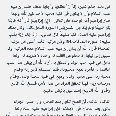
في ذلك حكم كثيرة إلاَّ أنَّ أعظمها وأجلها صفاء قلب إبراهيم
عليه السلام وأن لا يكون في قلبه محبة لأحد غير الله، ولهذا
صار إبراهيم أمة لوحده قال تعالى: {إِنَّ إِبْرَاهِيمَ كَانَ أُمَّةً قَانِتًا
لِلّهِ حَنِيفًا وَلَمْ يَكُ مِنَ الْمُشْرِكِين} [سورة النحل:120] ونال بذلك
إبراهيم عليه السلام قلبا سليماً قال تعالى: {إِذْ جَاء رَبَّهُ بِقَلْبٍ
سَلِيم} [سورة الصافات:84] ولأن مرتبة الخُلة أعلى من مرتبة
المحبة؛ فأراد الله أن ينال إبراهيم عليه السلام هذه المرتبة، ولا
سبيل إلى نيلها إلا بخلوص القلب له وحده لا شريك له، ولما
دخل في قلبه حب الولد والتعلق به، أراد الله أن يبقى هذا القلب
خالصا له فأمره بذبح محبوبه، فلما استسلم لأمر ربه وقدم
محبة ربه على محبة ولده، وذبح في قلبه محبة ولده، وقدَّم
مرضات ربه، فهنا تحقق المراد من هذا الأمر، فنسخ الله الأمر،
وفدى الله الذبيح إسماعيل بكبش عظيم.
الفائدة الثالثة: أنَّ المنح تكون بعد المحن، وأن حسن الجزاء
يكون بعد النجاح في الابتلاء؛ فإن إبراهيم عليه السلام لما
ابتلاه ربه بهذا الابتلاء العظيم ونجح فيه؛ جاءته المنح من الله؛