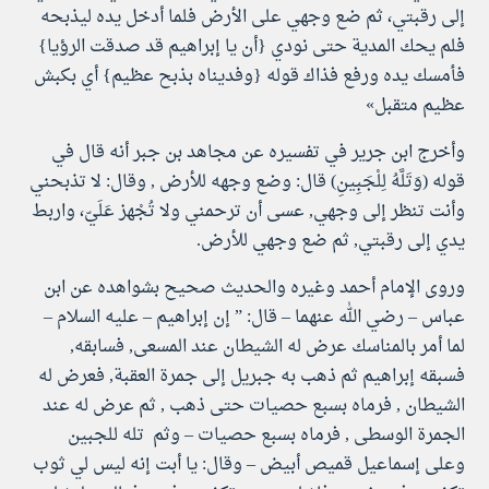
إلى رقبتي، ثم ضع وجهي على الأرض فلما أدخل يده ليذبحه
فلم يحك المدية حتى نودي {أن يا إبراهيم قد صدقت الرؤيا}
فأمسك يده ورفع فذاك قوله {وفديناه بذبح عظيم} أي بكبش
عظيم متقبل»
وأخرج ابن جرير في تفسيره عن مجاهد بن جبر أنه قال في
قوله (وَتَلَّهُ لِلْجَبِينِ) قال: وضع وجهه للأرض , وقال: لا تذبحني
وأنت تنظر إلى وجهي, عسى أن ترحمني ولا تُجْهز عَلَيّ، واربط
يدي إلى رقبتي, ثم ضع وجهي للأرض.
وروى الإمام أحمد وغيره والحديث صحيح بشواهده عن ابن
عباس – رضي الله عنهما – قال: ” إن إبراهيم – عليه السلام –
لما أمر بالمناسك عرض له الشيطان عند المسعى, فسابقه,
فسبقه إبراهيم ثم ذهب به جبريل إلى جمرة العقبة, فعرض له
الشيطان , فرماه بسبع حصيات حتى ذهب , ثم عرض له عند
الجمرة الوسطى , فرماه بسبع حصيات – وثم تله للجبين
وعلى إسماعيل قميص أبيض – وقال: يا أبت إنه ليس لي ثوب