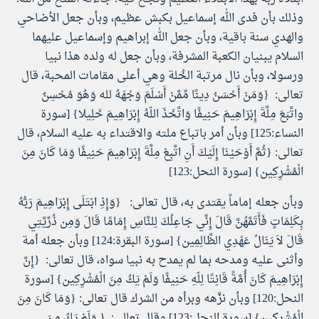
وذلك بأن فدى الله إسماعيل بكبش عظيم، وبأن جعل الأضاحي
والهدي سنة باقية، وبأن جعل الله إبراهيم وإسماعيل عليهما
السلام يبنيان الكعبة المشرفة، وبأن جعل له ولده هذا نبيا
ورسولا، وبأن نال مرتبة الخُلة وهي أعلى مقامات المحبة، قال
تعالى: {وَمَنْ أَحْسَنُ دِينًا مِّمَّنْ أَسْلَمَ وَجْهَهُ لله وَهُوَ مُحْسِنٌ
واتَّبَعَ مِلَّةَ إِبْرَاهِيمَ حَنِيفًا وَاتَّخَذَ اللّهُ إِبْرَاهِيمَ خَلِيلا} [سورة
النساء:125] وبأن أمر باتباع ملته والاقتداء به عليه السلام، قال
تعالى: {ثُمَّ أَوْحَيْنَا إِلَيْكَ أَنِ اتَّبِعْ مِلَّةَ إِبْرَاهِيمَ حَنِيفًا وَمَا كَانَ مِنَ
الْمُشْرِكِين} [سورة النحل:123]
وبأن جعله إماماً يقتدى به، قال تعالى: {وَإِذِ ابْتَلَى إِبْرَاهِيمَ رَبُّهُ
بِكَلِمَاتٍ فَأَتَمَّهُنَّ قَالَ إِنِّي جَاعِلُكَ لِلنَّاسِ إِمَامًا قَالَ وَمِن ذُرِّيَّتِي
قَالَ لاَ يَنَالُ عَهْدِي الظَّالِمِين} [سورة البقرة:124] وبأن جعله أمة
وأثنى عليه ومدحه بما لم يمدح به نبيا سواه، قال تعالى: {إِنَّ
إِبْرَاهِيمَ كَانَ أُمَّةً قَانِتًا لِلّهِ حَنِيفًا وَلَمْ يَكُ مِنَ الْمُشْرِكِين} [سورة
النحل:120] وبأن نزَّهه وبرأه من الشرك قال تعالى: {وَمَا كَانَ مِنَ
الْمُشْرِكِين} [سورة النحل:123] وقال تعالى: { وَلَمْ يَكُ مِنَ