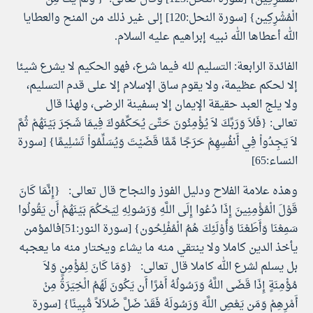
الْمُشْرِكِين} [سورة النحل:120] إلى غير ذلك من المنح والعطايا
الله أعطاها الله نبيه إبراهيم عليه السلام.
الفائدة الرابعة: التسليم لله فيما شرع، فهو الحكيم لا يشرع شيئا
إلا لحكم عظيمة، ولا يقوم ساق الإسلام إلا على قدم التسليم،
ولا يلج العبد حقيقة الإيمان إلا بسفينة الرضى، ولهذا قال
تعالى: {فَلاَ وَرَبِّكَ لاَ يُؤْمِنُونَ حَتَّىَ يُحَكِّمُوكَ فِيمَا شَجَرَ بَيْنَهُمْ ثُمَّ
لاَ يَجِدُواْ فِي أَنفُسِهِمْ حَرَجًا مِّمَّا قَضَيْتَ وَيُسَلِّمُواْ تَسْلِيمًا} [سورة
النساء:65]
وهذه علامة الفلاح ودليل الفوز والنجاح قال تعالى: {إِنَّمَا كَانَ
قَوْلَ الْمُؤْمِنِينَ إِذَا دُعُوا إِلَى اللَّهِ وَرَسُولِهِ لِيَحْكُمَ بَيْنَهُمْ أَن يَقُولُوا
سَمِعْنَا وَأَطَعْنَا وَأُوْلَئِكَ هُمُ الْمُفْلِحُون} [سورة النور:51]فالمؤمن
يأخذ الدين كاملا ولا ينتقي منه ما يشاء ويختار منه ما يعجبه
بل يسلم لشرع الله كاملا قال تعالى: {وَمَا كَانَ لِمُؤْمِنٍ وَلاَ
مُؤْمِنَةٍ إِذَا قَضَى اللَّهُ وَرَسُولُهُ أَمْرًا أَن يَكُونَ لَهُمُ الْخِيَرَةُ مِنْ
أَمْرِهِمْ وَمَن يَعْصِ اللَّهَ وَرَسُولَهُ فَقَدْ ضَلَّ ضَلاَلاً مُّبِينًا} [سورة