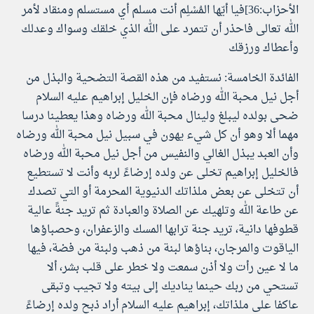
الأحزاب:36]فيا أيّها المُسْلِم أنت مسلم أي مستسلم ومنقاد لأمر
الله تعالى فاحذر أن تتمرد على الله الذي خلقك وسواك وعدلك
وأعطاك ورزقك
الفائدة الخامسة: نستفيد من هذه القصة التضحية والبذل من
أجل نيل محبة الله ورضاه فإن الخليل إبراهيم عليه السلام
ضحى بولده ليبلغ ولينال محبة الله ورضاه وهذا يعطينا درسا
مهما ألا وهو أن كل شيء يهون في سبيل نيل محبة الله ورضاه
وأن العبد يبذل الغالي والنفيس من أجل نيل محبة الله ورضاه
فالخليل إبراهيم تخلى عن ولده إرضاءً لربه وأنت لا تستطيع
أن تتخلى عن بعض ملذاتك الدنيوية المحرمة أو التي تصدك
عن طاعة الله وتلهيك عن الصلاة والعبادة ثم تريد جنةً عالية
قطوفها دانية، تريد جنة ترابها المسك والزعفران، وحصباؤها
الياقوت والمرجان، بناؤها لبنة من ذهب ولبنة من فضة، فيها
ما لا عين رأت ولا أذن سمعت ولا خطر على قلب بشر، ألا
تستحي من ربك حينما يناديك إلى بيته ولا تجيب وتبقى
عاكفا على ملذاتك، إبراهيم عليه السلام أراد ذبح ولده إرضاءً