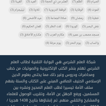
الصيام
(6)
الظلم
(7)
العشر من ذي الحجة
(3)
العيد
(3)
الغيبة
(3)
الموت
(4)
الوقاية
(3)
الوقفة التربوية
(7)
تلاوة
(3)
تيليجرام
(3)
خطبة
(3)
رمضان
(9)
صلاة الجماعة
(3)
عيد الأضحى
(6)
غض البصر
(5)
كورونا
(6)
لفت النظر
(5)
لقمان الحكيم
(6)
مسجد مصعب بن عمير
(4)
مكارم العرب
(7)
مكـــارم الأخلاق
(3)
واتساب
(3)
يوم النحر
(5)
يوم عرفة
(4)
شبكة العلم الشرعي هي البوابة التقنية لطالب العلم
الشرعي تهتم بنشر الكتب الإلكترونية والصوتيات من خطب
ومحاضرات ودروس وغير ذلك مما يختص بعلوم الدين
الإسلامي الحنيف الصافي المبني على الكتاب والسنة بفهم
سلف الأمة تيسيرا لطلب العلم الصحيح ونشره بين
المسلمين، ورفع الجهل عن الأمة، وتقريب الوصول للعلماء
والمشايخ والتلقي منهم. تم إنشاؤها بتاريخ 1438 هجريا /