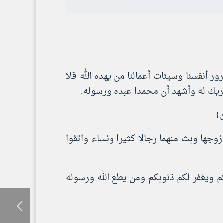
ر أنفسنا وسيئات أعمالنا من يهده الله فلا
شريك له وأشهد أن محمدا عبده ورسوله.
ن}
وجها وبث منهما رجالا كثيرا ونساء واتقوا
لكم ويغفر لكم ذنوبكم ومن يطع الله ورسوله