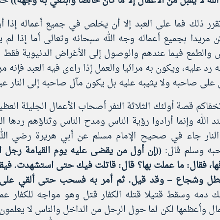
الله لا يقبل من الأعمال إلا ما كان خالصا وابتغي به وجهه))
حسن
تقرر ذلك فما على العبد إلا أن يخلص في جميع أعماله إذا أرا
ن مريدا بجميع أعماله وجه الله سبحانه وتعالى أما إذا لم يرد
س والطمع فيما عندهم والوصول إلى الأغراض الدنيوية فقط فه
 رد عليه، ويكون به مرائيا والعمل إذا راءى فيه العبد فإنه م
على صاحبه ولا يثيبه عليه بل يكون مآل صاحبه إلى النار عياذ
خفاكم قصة أولئك الثلاثة النفر أصحاب الأعمال الجليلة العظيمة
ند الله وإنما أرادوا رؤية الناس ومدح الناس وثناؤهم ردها 
النار جاء في صحيح الإمام مسلم عن أبي هريرة رضي الله
ه وسلم قال:
((إن أول من يقضى عليه يوم القيامة رجل 
ها، فقال: ما عملت بها؟ قال: قاتلت فيك حتى استشهدت. فيقول
طل وشجاع – وقد قيل. ثم أمر به فسحب حتى ألقي على 
 دمه وسقط قتيلا قتله الكفار قتل وهو مواجه للكفار ع
مال وأعظمها لكن لما حول الرحل من الداخل والناس لا يعلمون 