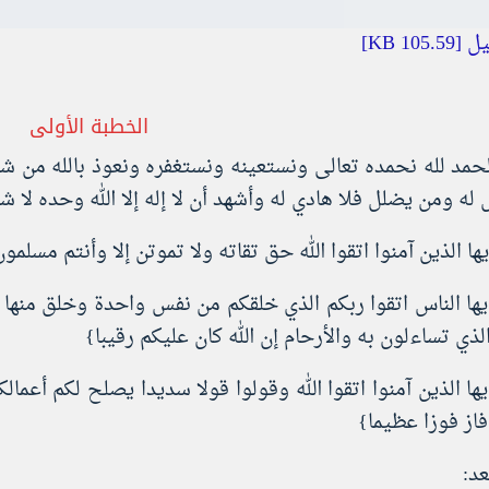
105. KB]
الخطبة الأولى
لحمد لله نحمده تعالى ونستعينه ونستغفره ونعوذ بالله من شرو
له ومن يضلل فلا هادي له وأشهد أن لا إله إلا الله وحده لا 
يها الذين آمنوا اتقوا الله حق تقاته ولا تموتن إلا وأنتم مسلمو
أيها الناس اتقوا ربكم الذي خلقكم من نفس واحدة وخلق منها ز
الذي تساءلون به والأرحام إن الله كان عليكم رقيبا}
يها الذين آمنوا اتقوا الله وقولوا قولا سديدا يصلح لكم أعما
فاز فوزا عظيما}
عد: