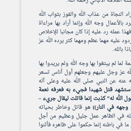
ه العلامة الألباني رحمه الله.
د النجاة من عذاب الله والفوز بثواب الله
 بالأعمال وجه الله وإنما أراد بها مراءاة
ذا عمله رد عليه إذا كان مجانبا للإخلاص
ردود عليه مهما عظم ومهما كثر يرده الله عز
ا بالله.
 لما لم يبتغوا بها وجه الله ولم يريدوا بها
الله عز وجل عليهم وجعلهم أول أناس تسعر
 عنه عن النبي صلى الله عليه وعلى آله
استشهد قتل شهيدا فجيء به فعرفه نعمة
 الله له” كذبت إنما قاتلت ليقال جريء –
وجهه في النار))
هو قاتل وخاطر بحياته
مله في الظاهر عمل جليل وعظيم من أجل
ما في باطنه إنما حكموا على ظاهره فأثنوا