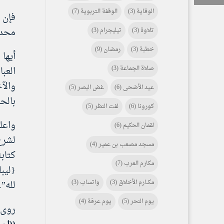
الوقاية
(3)
الوقفة التربوية
(7)
فإن 
محدث
تلاوة
(3)
تيليجرام
(3)
خطبة
(3)
رمضان
(9)
أيها
صلاة الجماعة
(3)
العب
والآخ
عيد الأضحى
(6)
غض البصر
(5)
بالحق
كورونا
(6)
لفت النظر
(5)
واعلم
لقمان الحكيم
(6)
لشرع
مسجد مصعب بن عمير
(4)
كتاب
مكارم العرب
(7)
{ليب
مكـــارم الأخلاق
(3)
واتساب
(3)
لله”.
يوم النحر
(5)
يوم عرفة
(4)
روى 