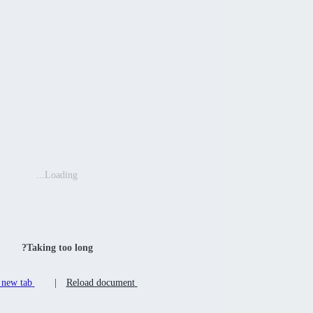
Loading...
Taking too long?
Open in new tab
|
Reload document