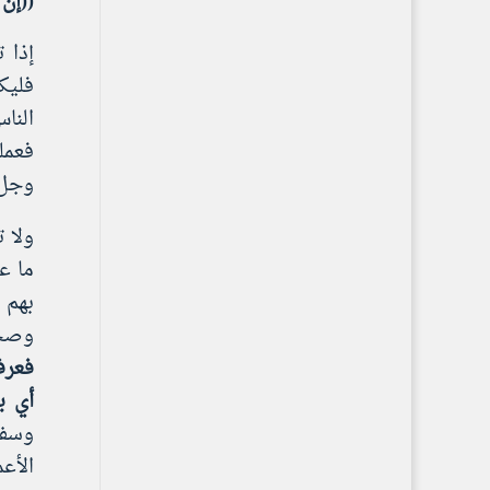
((إن 
إذا 
فليك
النا
فعمله
وجل 
ولا ت
ما ع
بهم 
وصحب
فعرف
أي ب
وسفك
الأع