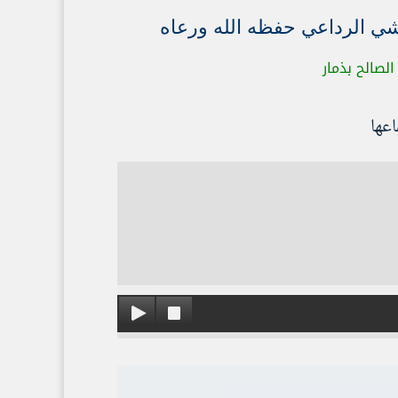
شي الرداعي حفظه الله ورعاه
لصالح بذمار
عها